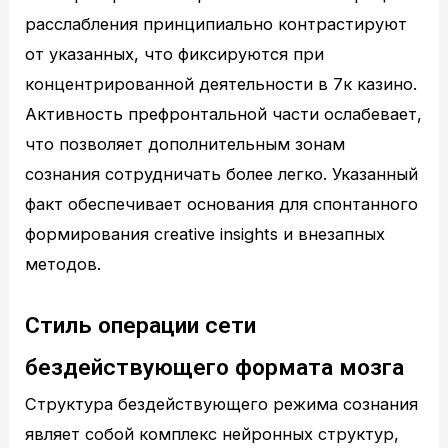
расслабления принципиально контрастируют
от указанных, что фиксируются при
концентрированной деятельности в 7к казино.
Активность префронтальной части ослабевает,
что позволяет дополнительным зонам
сознания сотрудничать более легко. Указанный
факт обеспечивает основания для спонтанного
формирования creative insights и внезапных
методов.
Стиль операции сети
бездействующего формата мозга
Структура бездействующего режима сознания
являет собой комплекс нейронных структур,