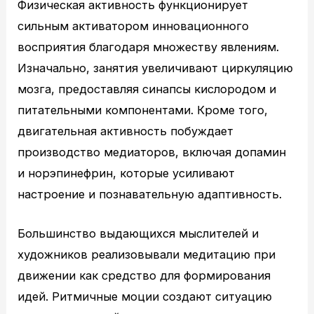
Физическая активность функционирует
сильным активатором инновационного
восприятия благодаря множеству явлениям.
Изначально, занятия увеличивают циркуляцию
мозга, предоставляя синапсы кислородом и
питательными компонентами. Кроме того,
двигательная активность побуждает
производство медиаторов, включая допамин
и норэпинефрин, которые усиливают
настроение и познавательную адаптивность.
Большинство выдающихся мыслителей и
художников реализовывали медитацию при
движении как средство для формирования
идей. Ритмичные моции создают ситуацию