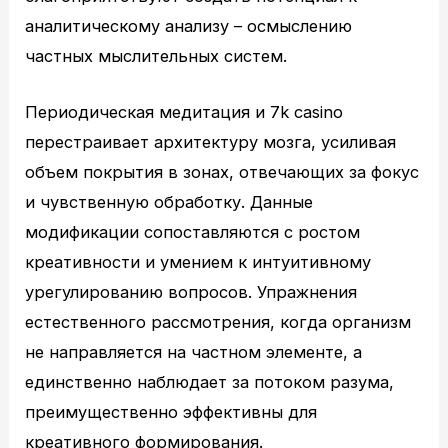
аналитическому анализу – осмыслению
частных мыслительных систем.
Периодическая медитация и 7k casino
перестраивает архитектуру мозга, усиливая
объем покрытия в зонах, отвечающих за фокус
и чувственную обработку. Данные
модификации сопоставляются с ростом
креативности и умением к интуитивному
урегулированию вопросов. Упражнения
естественного рассмотрения, когда организм
не направляется на частном элементе, а
единственно наблюдает за потоком разума,
преимущественно эффективны для
креативного формирования.