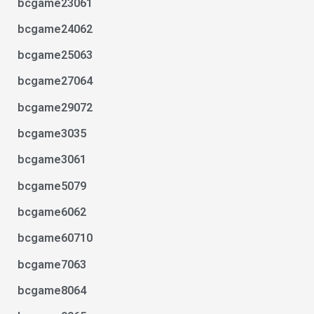
bcgame23061
bcgame24062
bcgame25063
bcgame27064
bcgame29072
bcgame3035
bcgame3061
bcgame5079
bcgame6062
bcgame60710
bcgame7063
bcgame8064