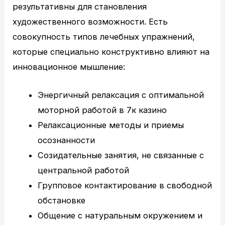
результативны для становления
художественного возможности. Есть
совокупность типов лечебных упражнений,
которые специально конструктивно влияют на
инновационное мышление:
Энергичный релаксация с оптимальной
моторной работой в 7к казино
Релаксационные методы и приемы
осознанности
Созидательные занятия, не связанные с
центральной работой
Групповое контактирование в свободной
обстановке
Общение с натуральным окружением и