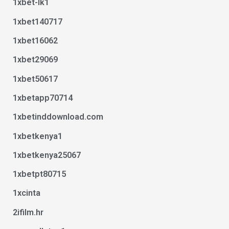
1xbet-lk1
1xbet140717
1xbet16062
1xbet29069
1xbet50617
1xbetapp70714
1xbetinddownload.com
1xbetkenya1
1xbetkenya25067
1xbetpt80715
1xcinta
2ifilm.hr