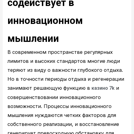
содействует в
инновационном
мышлении
В современном пространстве регулярных
лимитов и высоких стандартов многие люди
теряют из виду о важности глубокого отдыха.
Но в точности периоды отдыха и регенерации
занимают решающую функцию в
и
казино 7k
совершенствовании инновационного
возможности. Процессы инновационного
мышления нуждаются четких факторов для
собственного реализации, и восстановление
генерирует превосходную обстановку для