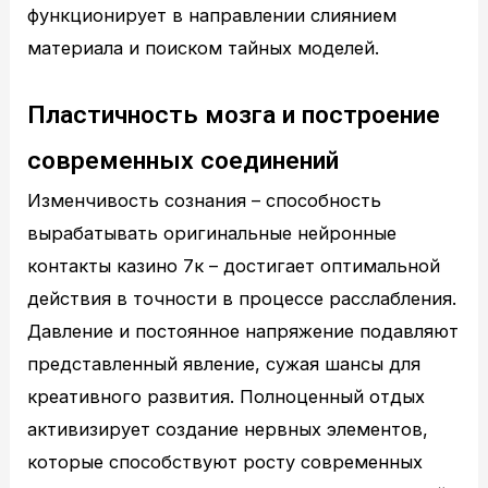
функционирует в направлении слиянием
материала и поиском тайных моделей.
Пластичность мозга и построение
современных соединений
Изменчивость сознания – способность
вырабатывать оригинальные нейронные
контакты казино 7к – достигает оптимальной
действия в точности в процессе расслабления.
Давление и постоянное напряжение подавляют
представленный явление, сужая шансы для
креативного развития. Полноценный отдых
активизирует создание нервных элементов,
которые способствуют росту современных