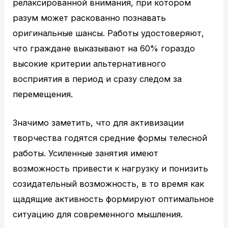
релаксированной внимания, при котором
разум может раскованно познавать
оригинальные шансы. Работы удостоверяют,
что граждане выказывают на 60% гораздо
высокие критерии альтернативного
восприятия в период и сразу следом за
перемещения.
Значимо заметить, что для активизации
творчества годятся средние формы телесной
работы. Усиленные занятия имеют
возможность привести к нагрузку и понизить
созидательный возможность, в то время как
щадящие активность формируют оптимальное
ситуацию для современного мышления.