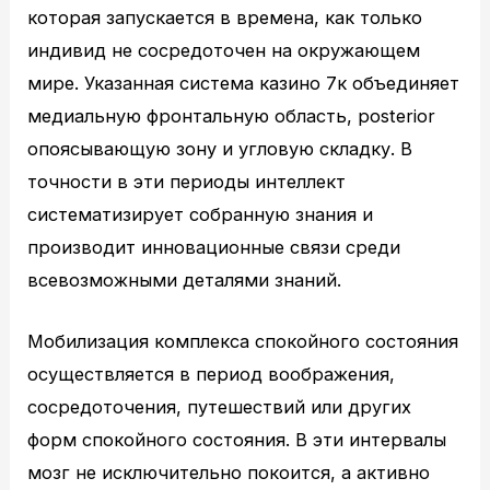
которая запускается в времена, как только
индивид не сосредоточен на окружающем
мире. Указанная система казино 7к объединяет
медиальную фронтальную область, posterior
опоясывающую зону и угловую складку. В
точности в эти периоды интеллект
систематизирует собранную знания и
производит инновационные связи среди
всевозможными деталями знаний.
Мобилизация комплекса спокойного состояния
осуществляется в период воображения,
сосредоточения, путешествий или других
форм спокойного состояния. В эти интервалы
мозг не исключительно покоится, а активно