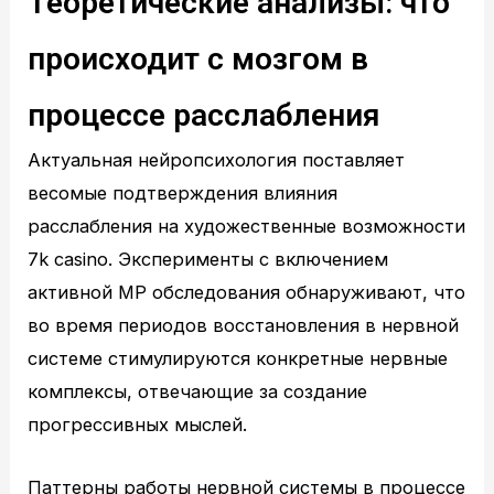
Теоретические анализы: что
происходит с мозгом в
процессе расслабления
Актуальная нейропсихология поставляет
весомые подтверждения влияния
расслабления на художественные возможности
7k casino. Эксперименты с включением
активной МР обследования обнаруживают, что
во время периодов восстановления в нервной
системе стимулируются конкретные нервные
комплексы, отвечающие за создание
прогрессивных мыслей.
Паттерны работы нервной системы в процессе