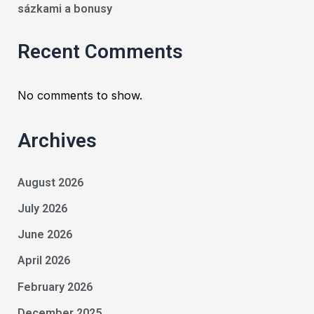
sázkami a bonusy
Recent Comments
No comments to show.
Archives
August 2026
July 2026
June 2026
April 2026
February 2026
December 2025