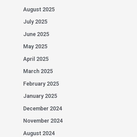
August 2025
July 2025
June 2025
May 2025
April 2025
March 2025
February 2025
January 2025
December 2024
November 2024
August 2024