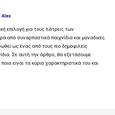
/
Alex
ική επιλογή για τους λάτρεις των
ιρά από συναρπαστικά παιχνίδια και μοναδικές
ωθεί ως ένας από τους πιο δημοφιλείς
νίδια. Σε αυτή την άρθρο, θα εξετάσουμε
ποια είναι τα κύρια χαρακτηριστικά του και