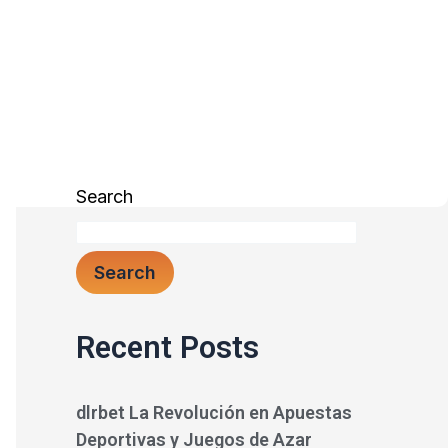
Search
Search
Recent Posts
dlrbet La Revolución en Apuestas
Deportivas y Juegos de Azar