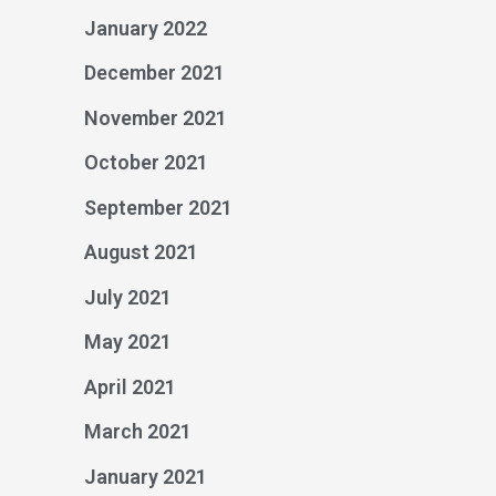
January 2022
December 2021
November 2021
October 2021
September 2021
August 2021
July 2021
May 2021
April 2021
March 2021
January 2021