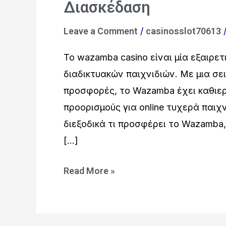
Το
Διασκέδαση
Πλήρες
Leave a Comment
/
casinosslot70613
Καζίνο
για
Το wazamba casino είναι μία εξαιρετ
Μοναδική
διαδικτυακών παιχνιδιών. Με μια σε
Διασκέδαση
προσφορές, το Wazamba έχει καθιερ
προορισμούς για online τυχερά παιχ
διεξοδικά τι προσφέρει το Wazamba, 
[…]
Read More »