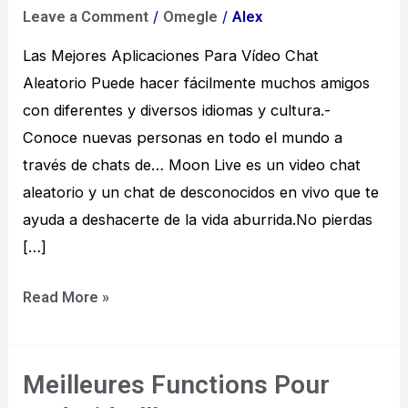
/
/
Leave a Comment
Omegle
Alex
Para
Vídeo
Las Mejores Aplicaciones Para Vídeo Chat
Chat
Aleatorio Puede hacer fácilmente muchos amigos
Aleatorio
con diferentes y diversos idiomas y cultura.-
Conoce nuevas personas en todo el mundo a
través de chats de… Moon Live es un video chat
aleatorio y un chat de desconocidos en vivo que te
ayuda a deshacerte de la vida aburrida.No pierdas
[…]
Read More »
Meilleures Functions Pour
Meilleures