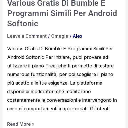
Various Gratis Di Bumble E
Various
Gratis
Programmi Simili Per Android
Di
Softonic
Bumble
/
/
Leave a Comment
Omegle
Alex
E
Programmi
Various Gratis Di Bumble E Programmi Simili Per
Simili
Android Softonic Per iniziare, puoi provare ad
Per
utilizzare il piano Free, che ti permette di testare
Android
numerous funzionalità, per poi scegliere il piano
Softonic
più adatto alle tue esigenze. La piattaforma
dispone di moderatori che monitorano
costantemente le conversazioni e intervengono in
caso di comportamenti inappropriati. Gli utenti
Read More »