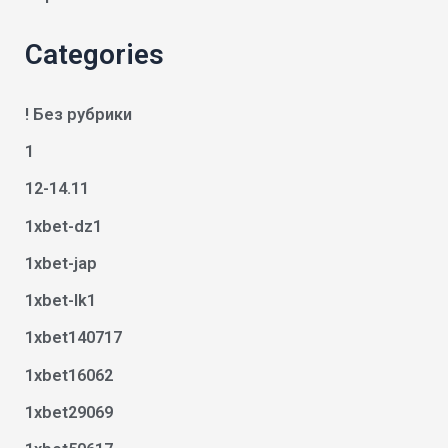
Categories
! Без рубрики
1
12-14.11
1xbet-dz1
1xbet-jap
1xbet-lk1
1xbet140717
1xbet16062
1xbet29069