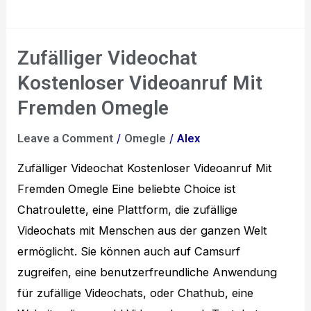
Zufälliger Videochat
Zufälliger
Videochat
Kostenloser Videoanruf Mit
Kostenloser
Fremden Omegle
Videoanruf
/
/
Leave a Comment
Omegle
Alex
Mit
Fremden
Zufälliger Videochat Kostenloser Videoanruf Mit
Omegle
Fremden Omegle Eine beliebte Choice ist
Chatroulette, eine Plattform, die zufällige
Videochats mit Menschen aus der ganzen Welt
ermöglicht. Sie können auch auf Camsurf
zugreifen, eine benutzerfreundliche Anwendung
für zufällige Videochats, oder Chathub, eine