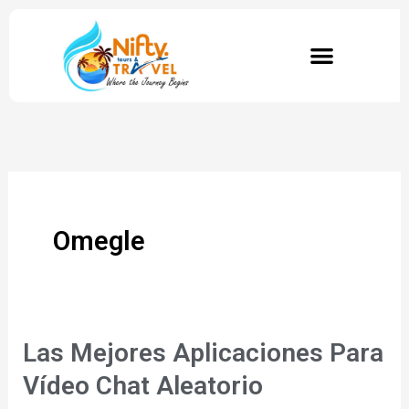
Skip
to
content
Omegle
Las Mejores Aplicaciones Para
Las
Mejores
Vídeo Chat Aleatorio
Aplicaciones