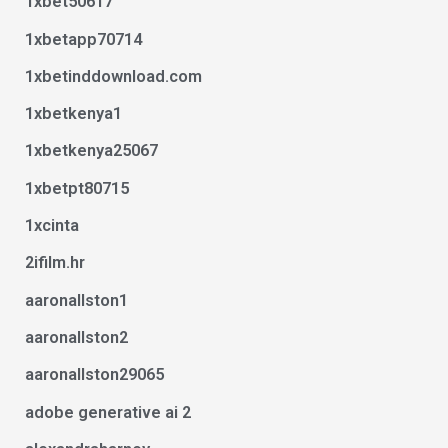
1xbet50617
1xbetapp70714
1xbetinddownload.com
1xbetkenya1
1xbetkenya25067
1xbetpt80715
1xcinta
2ifilm.hr
aaronallston1
aaronallston2
aaronallston29065
adobe generative ai 2