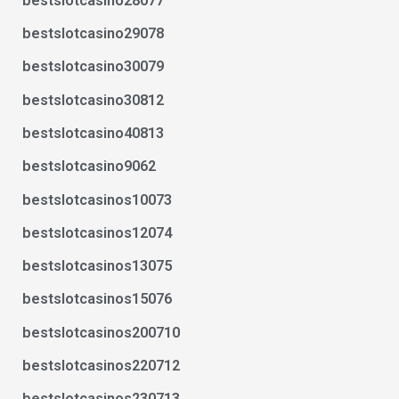
bestslotcasino28077
bestslotcasino29078
bestslotcasino30079
bestslotcasino30812
bestslotcasino40813
bestslotcasino9062
bestslotcasinos10073
bestslotcasinos12074
bestslotcasinos13075
bestslotcasinos15076
bestslotcasinos200710
bestslotcasinos220712
bestslotcasinos230713