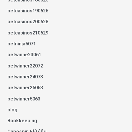
betcasinos190626
betcasinos200628
betcasinos210629
betninja5071
betwinne23061
betwinner22072
betwinner24073
betwinner25063
betwinner5063
blog
Bookkeeping
Capospin Ελλάδα