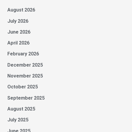
August 2026
July 2026
June 2026
April 2026
February 2026
December 2025
November 2025
October 2025
September 2025
August 2025
July 2025
June 2025