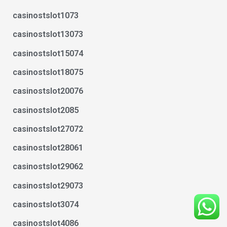
casinostslot1073
casinostslot13073
casinostslot15074
casinostslot18075
casinostslot20076
casinostslot2085
casinostslot27072
casinostslot28061
casinostslot29062
casinostslot29073
casinostslot3074
casinostslot4086