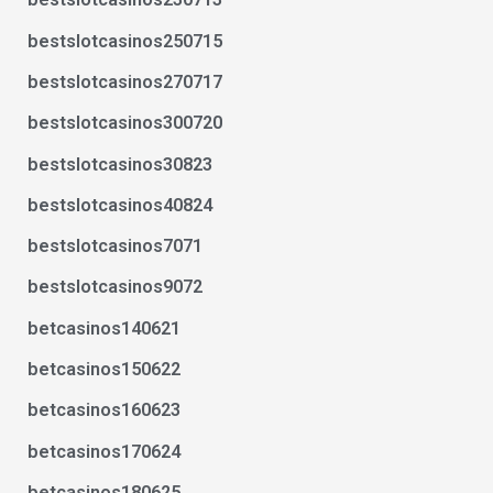
bestslotcasinos250715
bestslotcasinos270717
bestslotcasinos300720
bestslotcasinos30823
bestslotcasinos40824
bestslotcasinos7071
bestslotcasinos9072
betcasinos140621
betcasinos150622
betcasinos160623
betcasinos170624
betcasinos180625