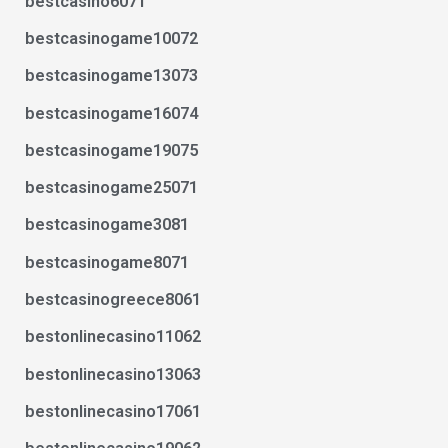
bestcasino6071
bestcasinogame10072
bestcasinogame13073
bestcasinogame16074
bestcasinogame19075
bestcasinogame25071
bestcasinogame3081
bestcasinogame8071
bestcasinogreece8061
bestonlinecasino11062
bestonlinecasino13063
bestonlinecasino17061