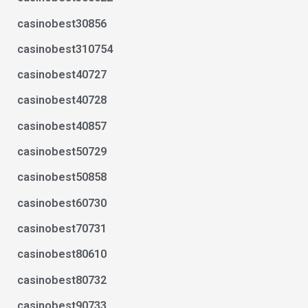
casinobest30856
casinobest310754
casinobest40727
casinobest40728
casinobest40857
casinobest50729
casinobest50858
casinobest60730
casinobest70731
casinobest80610
casinobest80732
casinobest90733