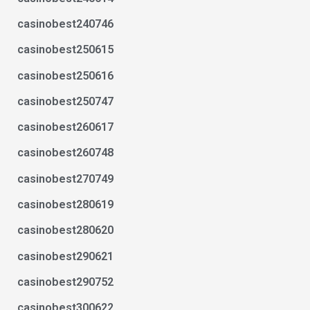
casinobest240746
casinobest250615
casinobest250616
casinobest250747
casinobest260617
casinobest260748
casinobest270749
casinobest280619
casinobest280620
casinobest290621
casinobest290752
casinobest300622