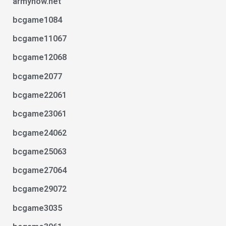
armynow.net
bcgame1084
bcgame11067
bcgame12068
bcgame2077
bcgame22061
bcgame23061
bcgame24062
bcgame25063
bcgame27064
bcgame29072
bcgame3035