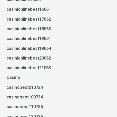
casinionlinebest16061
casinionlinebest17062
casinionlinebest18063
casinionlinebest19061
casinionlinebest19064
casinionlinebest20062
casinionlinebest21063
Casino
casinobest010724
casinobest100734
casinobest110735
casinobest120736