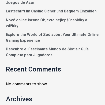
Juegos de Azar
Lastschrift im Casino Sicher und Bequem Einzahlen
Nové online kasína Objevte nejlepší nabídky a
zážitky
Explore the World of Zodiacbet Your Ultimate Online
Gaming Experience
Descubre el Fascinante Mundo de Slotlair Guía
Completa para Jugadores
Recent Comments
No comments to show.
Archives