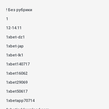
! Без рубрики
1
12-14.11
1xbet-dz1
1xbet-jap
1xbet-lk1
1xbet140717
1xbet16062
1xbet29069
1xbet50617
1xbetapp70714