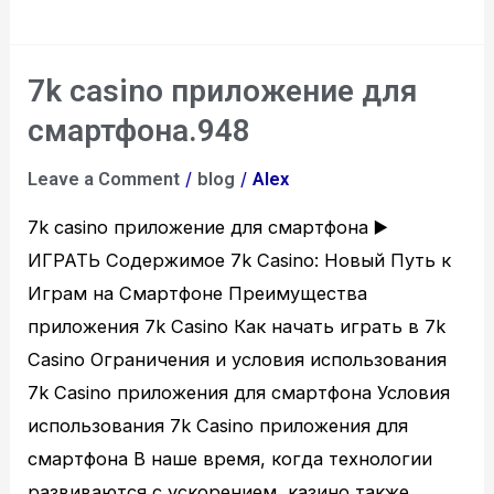
7k casino приложение для
7k
casino
смартфона.948
приложение
/
/
Leave a Comment
blog
Alex
для
смартфона.948
7k casino приложение для смартфона ▶️
ИГРАТЬ Содержимое 7k Casino: Новый Путь к
Играм на Смартфоне Преимущества
приложения 7k Casino Как начать играть в 7k
Casino Ограничения и условия использования
7k Casino приложения для смартфона Условия
использования 7k Casino приложения для
смартфона В наше время, когда технологии
развиваются с ускорением, казино также