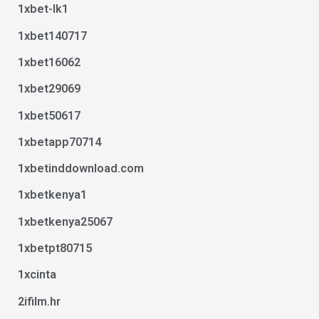
1xbet-lk1
1xbet140717
1xbet16062
1xbet29069
1xbet50617
1xbetapp70714
1xbetinddownload.com
1xbetkenya1
1xbetkenya25067
1xbetpt80715
1xcinta
2ifilm.hr