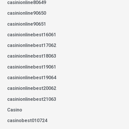
casinionline80649
casinionline90650
casinionline90651
casinionlinebest16061
casinionlinebest17062
casinionlinebest18063
casinionlinebest19061
casinionlinebest19064
casinionlinebest20062
casinionlinebest21063
Casino
casinobest010724