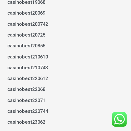
casinobest19068
casinobest20069
casinobest200742
casinobest20725
casinobest20855
casinobest210610
casinobest210743
casinobest220612
casinobest22068
casinobest22071
casinobest220744
casinobest23062