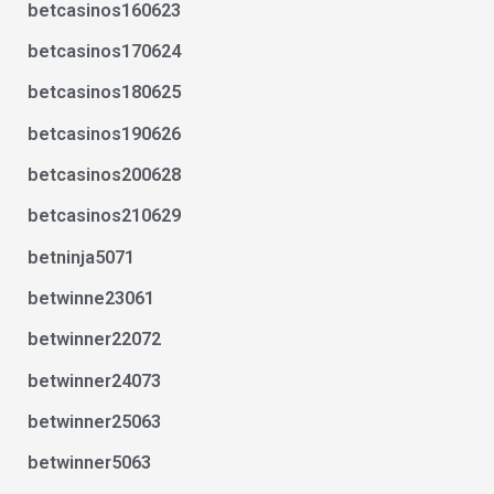
betcasinos160623
betcasinos170624
betcasinos180625
betcasinos190626
betcasinos200628
betcasinos210629
betninja5071
betwinne23061
betwinner22072
betwinner24073
betwinner25063
betwinner5063