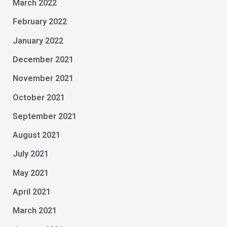
March 2022
February 2022
January 2022
December 2021
November 2021
October 2021
September 2021
August 2021
July 2021
May 2021
April 2021
March 2021