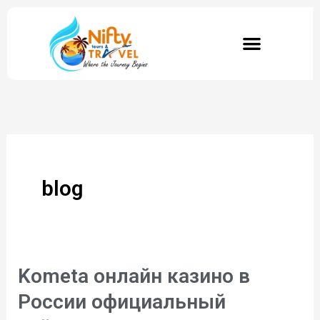
Skip
to
content
blog
Kometa онлайн казино в
Kometa
онлайн
России официальный
казино