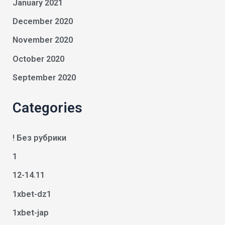
January 2021
December 2020
November 2020
October 2020
September 2020
Categories
! Без рубрики
1
12-14.11
1xbet-dz1
1xbet-jap