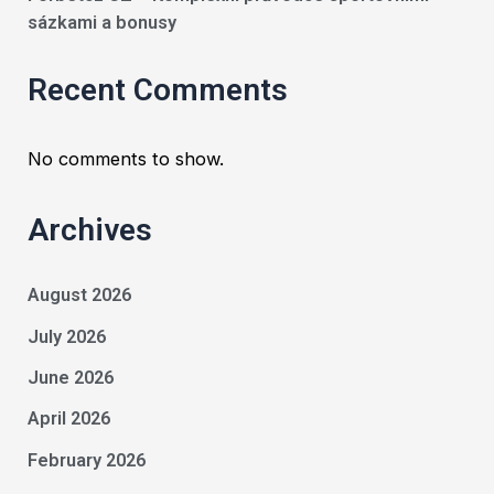
sázkami a bonusy
Recent Comments
No comments to show.
Archives
August 2026
July 2026
June 2026
April 2026
February 2026