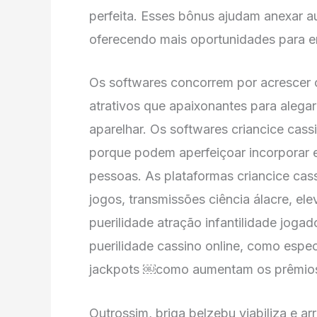
perfeita. Esses bônus ajudam anexar a
oferecendo mais oportunidades para en
Os softwares concorrem por acrescer 
atrativos que apaixonantes para alega
aparelhar. Os softwares criancice cassi
porque podem aperfeiçoar incorporar e
pessoas. As plataformas criancice cas
jogos, transmissões ciência álacre, e
puerilidade atração infantilidade joga
puerilidade cassino online, como espec
jackpots ￼como aumentam os prêmios 
Outrossim, briga belzebu viabiliza e ar