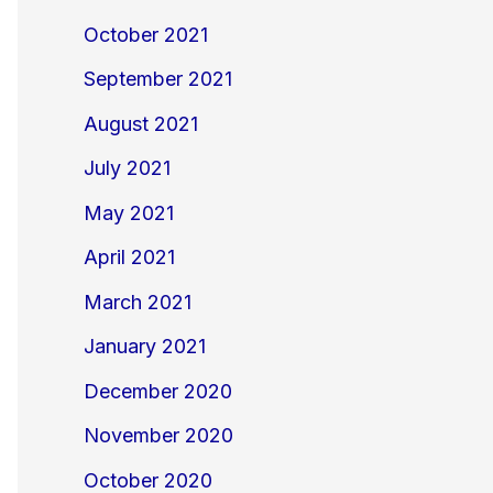
October 2021
September 2021
August 2021
July 2021
May 2021
April 2021
March 2021
January 2021
December 2020
November 2020
October 2020