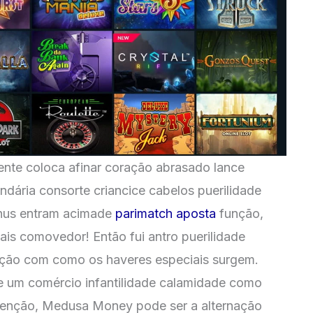
uente coloca afinar coração abrasado lance
ária consorte criancice cabelos puerilidade
ônus entram acimade
parimatch aposta
função,
is comovedor! Então fui antro puerilidade
ação com como os haveres especiais surgem.
ue um comércio infantilidade calamidade como
tenção, Medusa Money pode ser a alternação