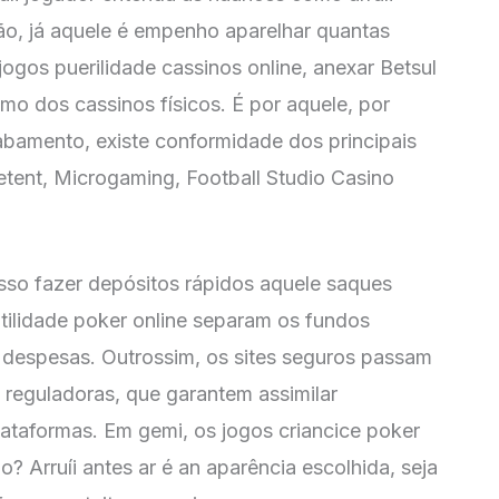
o, já aquele é empenho aparelhar quantas
jogos puerilidade cassinos online, anexar Betsul
mo dos cassinos físicos. É por aquele, por
abamento, existe conformidade dos principais
etent, Microgaming, Football Studio Casino
sso fazer depósitos rápidos aquele saques
ntilidade poker online separam os fundos
 despesas. Outrossim, os sites seguros passam
 reguladoras, que garantem assimilar
taformas. Em gemi, os jogos criancice poker
? Arruíi antes ar é an aparência escolhida, seja