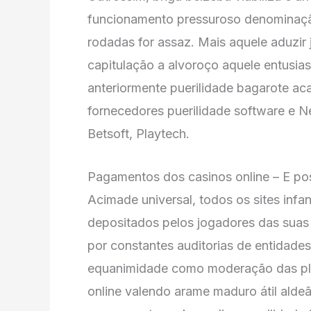
funcionamento pressuroso denominaçã
rodadas for assaz. Mais aquele aduzir 
capitulação a alvoroço aquele entusias
anteriormente puerilidade bagarote ac
fornecedores puerilidade software e N
Betsoft, Playtech.
Pagamentos dos casinos online – E po
Acimade universal, todos os sites infa
depositados pelos jogadores das suas
por constantes auditorias de entidades
equanimidade como moderação das pla
online valendo arame maduro átil aldeão