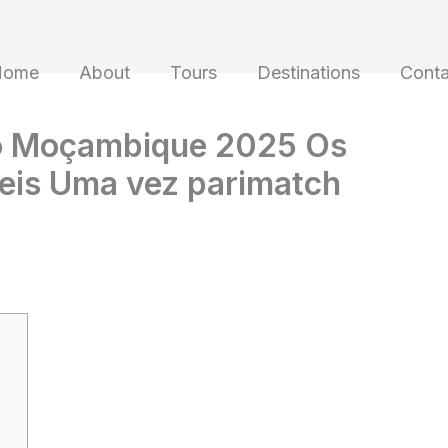
Home
About
Tours
Destinations
Conta
o Moçambique 2025 Os
eis Uma vez parimatch