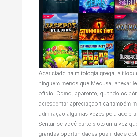
Acariciado na mitologia grega, altiloq
ninguém menos que Medusa, anexar lend
ofídio. Como, aparente, quando os b
acrescentar apreciação fica também ma
admiração algumas vezes pela aceler
Sentar-se você curte slots uma vez q
grandes oportunidades puerilidade ob