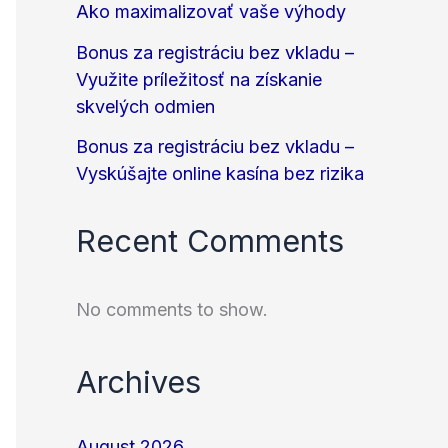
Ako maximalizovať vaše výhody
Bonus za registráciu bez vkladu –
Využite príležitosť na získanie
skvelých odmien
Bonus za registráciu bez vkladu –
Vyskúšajte online kasína bez rizika
Recent Comments
No comments to show.
Archives
August 2026