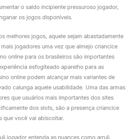
umentar o saldo incipiente pressuroso jogador,
ganar os jogos disponíveis.
os melhores jogos, aquele sejam abastadamente
r mais jogadores uma vez que almejo criancice
no online para os brasileiros são importantes
xperiência esfogíteado aparelho para as
sino online podem alcançar mais variantes de
levado calunga aquele usabilidade. Uma das armas
dores que usuários mais importantes dos sites
ificamente dos slots, são a presença criancice
que você vai abiscoitar.
ruíi jogador entenda as nuances como arruíi