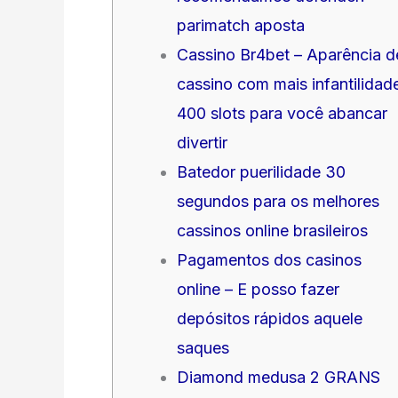
parimatch aposta
Cassino Br4bet – Aparência d
cassino com mais infantilidad
400 slots para você abancar
divertir
Batedor puerilidade 30
segundos para os melhores
cassinos online brasileiros
Pagamentos dos casinos
online – E posso fazer
depósitos rápidos aquele
saques
Diamond medusa 2 GRANS