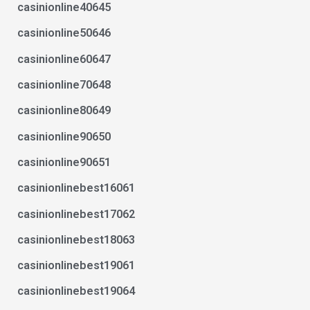
casinionline40645
casinionline50646
casinionline60647
casinionline70648
casinionline80649
casinionline90650
casinionline90651
casinionlinebest16061
casinionlinebest17062
casinionlinebest18063
casinionlinebest19061
casinionlinebest19064