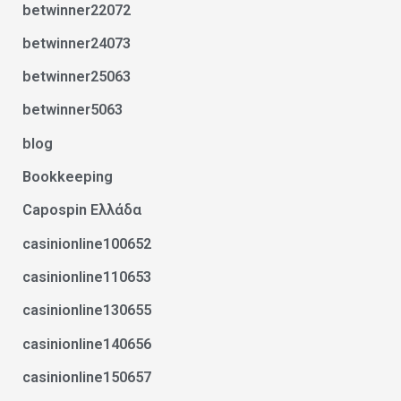
betwinner22072
betwinner24073
betwinner25063
betwinner5063
blog
Bookkeeping
Capospin Ελλάδα
casinionline100652
casinionline110653
casinionline130655
casinionline140656
casinionline150657