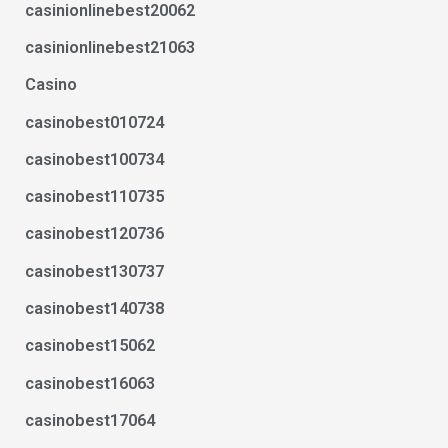
casinionlinebest20062
casinionlinebest21063
Casino
casinobest010724
casinobest100734
casinobest110735
casinobest120736
casinobest130737
casinobest140738
casinobest15062
casinobest16063
casinobest17064