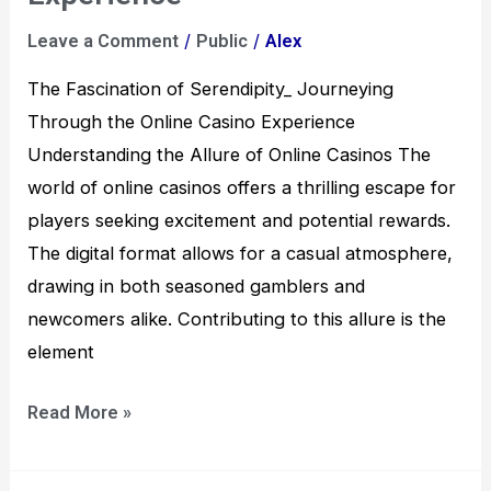
Journeying
Through
/
/
Leave a Comment
Public
Alex
the
The Fascination of Serendipity_ Journeying
Online
Through the Online Casino Experience
Casino
Understanding the Allure of Online Casinos The
Experience
world of online casinos offers a thrilling escape for
players seeking excitement and potential rewards.
The digital format allows for a casual atmosphere,
drawing in both seasoned gamblers and
newcomers alike. Contributing to this allure is the
element
Read More »