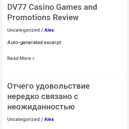
DV77 Casino Games and
DV77
Casino
Promotions Review
Games
/
Uncategorized
Alex
and
Promotions
Auto-generated excerpt
Review
Read More »
Отчего удовольствие
Отчего
удовольствие
нередко связано с
нередко
неожиданностью
связано
/
Uncategorized
Alex
с
неожиданностью