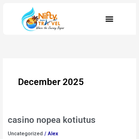
Skip
to
content
December 2025
casino nopea kotiutus
casino
nopea
/
Uncategorized
Alex
kotiutus