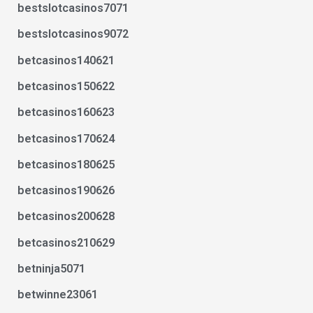
bestslotcasinos7071
bestslotcasinos9072
betcasinos140621
betcasinos150622
betcasinos160623
betcasinos170624
betcasinos180625
betcasinos190626
betcasinos200628
betcasinos210629
betninja5071
betwinne23061