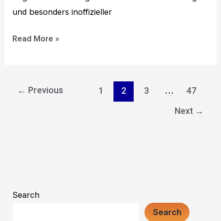
und besonders inoffizieller
Read More »
←
Previous
2
…
1
3
47
Next
→
Search
Search