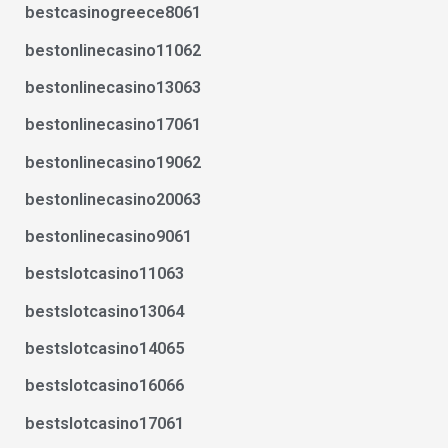
bestcasinogreece8061
bestonlinecasino11062
bestonlinecasino13063
bestonlinecasino17061
bestonlinecasino19062
bestonlinecasino20063
bestonlinecasino9061
bestslotcasino11063
bestslotcasino13064
bestslotcasino14065
bestslotcasino16066
bestslotcasino17061