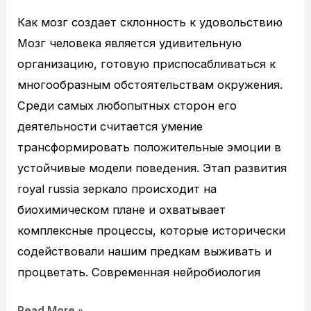
к
Как мозг создает склонность к удовольствию
удовольствию
Мозг человека является удивительную
организацию, готовую приспосабливаться к
многообразным обстоятельствам окружения.
Среди самых любопытных сторон его
деятельности считается умение
трансформировать положительные эмоции в
устойчивые модели поведения. Этап развития
royal russia зеркало происходит на
биохимическом плане и охватывает
комплексные процессы, которые исторически
содействовали нашим предкам выживать и
процветать. Современная нейробиология
Read More »