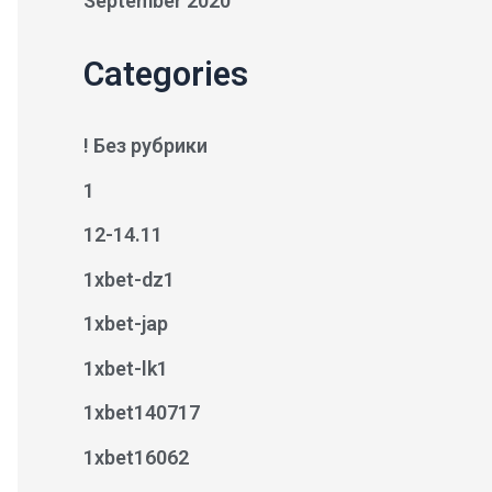
September 2020
Categories
! Без рубрики
1
12-14.11
1xbet-dz1
1xbet-jap
1xbet-lk1
1xbet140717
1xbet16062