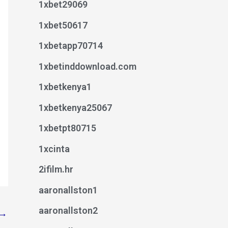
1xbet29069
1xbet50617
1xbetapp70714
1xbetinddownload.com
1xbetkenya1
1xbetkenya25067
1xbetpt80715
1xcinta
2ifilm.hr
aaronallston1
aaronallston2
→