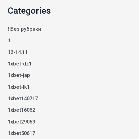
Categories
! Без рубрики
1
12-14.11
1xbet-dz1
1xbet-jap
1xbet-lk1
1xbet140717
1xbet16062
1xbet29069
1xbet50617