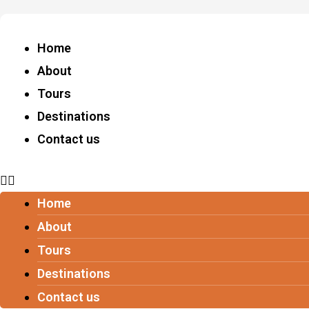
Skip
to
Home
content
About
Tours
Destinations
Contact us
Home
About
Tours
Destinations
Contact us