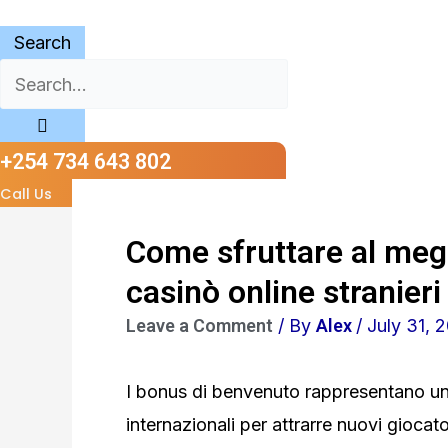
Search
+254 734 643 802
Call Us
Come sfruttare al megl
casinò online stranieri
Leave a Comment
/ By
Alex
/
July 31, 
I bonus di benvenuto rappresentano uno d
internazionali per attrarre nuovi giocat