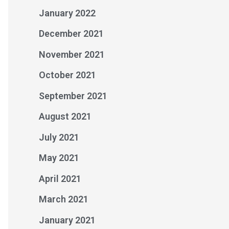
January 2022
December 2021
November 2021
October 2021
September 2021
August 2021
July 2021
May 2021
April 2021
March 2021
January 2021