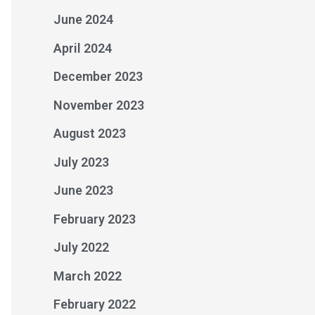
June 2024
April 2024
December 2023
November 2023
August 2023
July 2023
June 2023
February 2023
July 2022
March 2022
February 2022