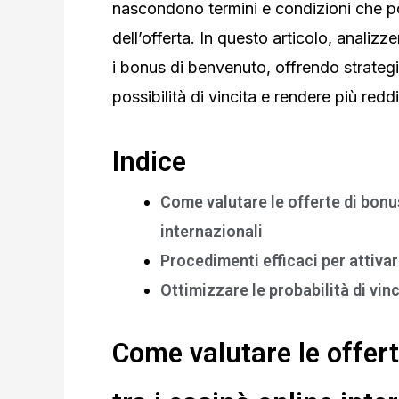
nascondono termini e condizioni che po
dell’offerta. In questo articolo, analizz
i bonus di benvenuto, offrendo strategi
possibilità di vincita e rendere più reddi
Indice
Come valutare le offerte di bonu
internazionali
Procedimenti efficaci per attivar
Ottimizzare le probabilità di vin
Come valutare le offer