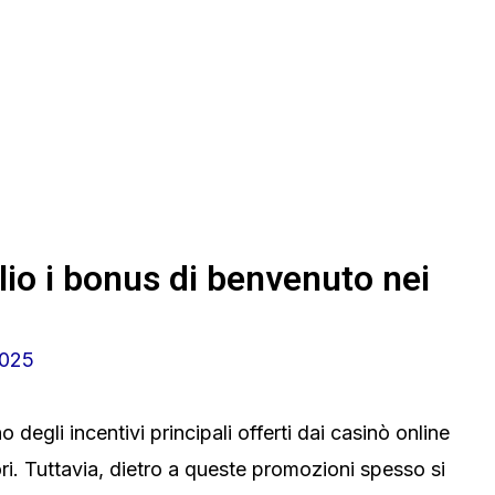
io i bonus di benvenuto nei
2025
egli incentivi principali offerti dai casinò online
ori. Tuttavia, dietro a queste promozioni spesso si