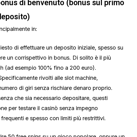
i bonus di benvenuto (bonus sul primo
deposito)
ncipalmente in:
iesto di effettuare un deposito iniziale, spesso su
un corrispettivo in bonus. Di solito è il più
ch (ad esempio 100% fino a 200 euro).
pecificamente rivolti alle slot machine,
umero di giri senza rischiare denaro proprio.
senza che sia necessario depositare, questi
ne per testare il casinò senza impegno
equenti e spesso con limiti più restrittivi.
ire 50 free spins su un gioco popolare, oppure un