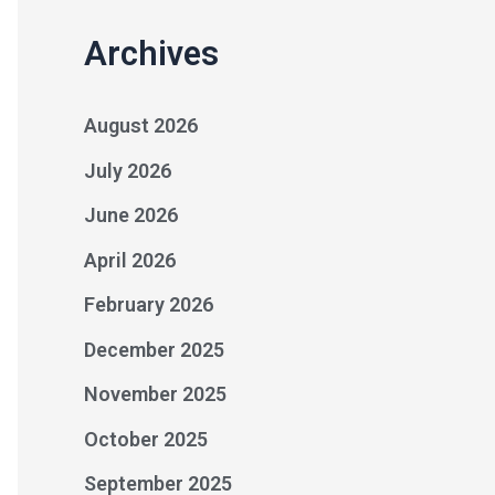
Archives
August 2026
July 2026
June 2026
April 2026
February 2026
December 2025
November 2025
October 2025
September 2025