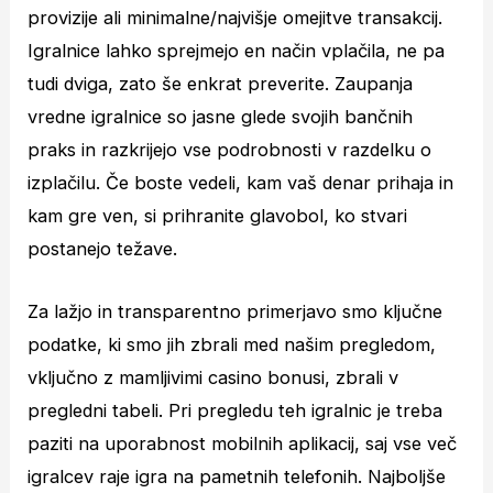
provizije ali minimalne/najvišje omejitve transakcij.
Igralnice lahko sprejmejo en način vplačila, ne pa
tudi dviga, zato še enkrat preverite. Zaupanja
vredne igralnice so jasne glede svojih bančnih
praks in razkrijejo vse podrobnosti v razdelku o
izplačilu. Če boste vedeli, kam vaš denar prihaja in
kam gre ven, si prihranite glavobol, ko stvari
postanejo težave.
Za lažjo in transparentno primerjavo smo ključne
podatke, ki smo jih zbrali med našim pregledom,
vključno z mamljivimi casino bonusi, zbrali v
pregledni tabeli. Pri pregledu teh igralnic je treba
paziti na uporabnost mobilnih aplikacij, saj vse več
igralcev raje igra na pametnih telefonih. Najboljše