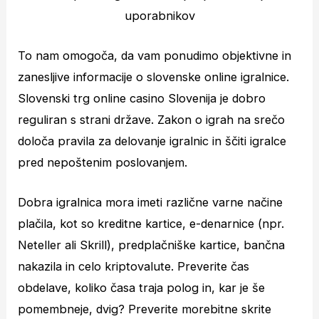
To nam omogoča, da vam ponudimo objektivne in
zanesljive informacije o slovenske online igralnice.
Slovenski trg online casino Slovenija je dobro
reguliran s strani države. Zakon o igrah na srečo
določa pravila za delovanje igralnic in ščiti igralce
pred nepoštenim poslovanjem.
Dobra igralnica mora imeti različne varne načine
plačila, kot so kreditne kartice, e-denarnice (npr.
Neteller ali Skrill), predplačniške kartice, bančna
nakazila in celo kriptovalute. Preverite čas
obdelave, koliko časa traja polog in, kar je še
pomembneje, dvig? Preverite morebitne skrite