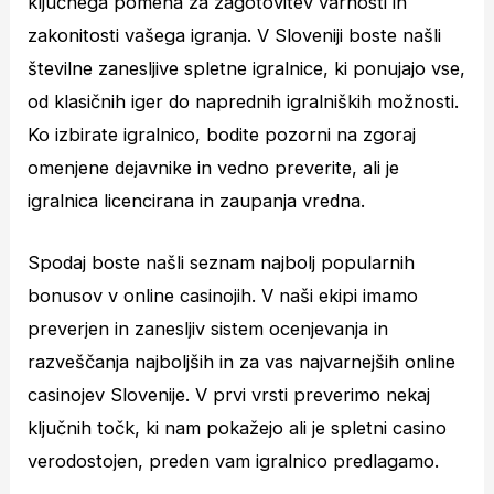
ključnega pomena za zagotovitev varnosti in
zakonitosti vašega igranja. V Sloveniji boste našli
številne zanesljive spletne igralnice, ki ponujajo vse,
od klasičnih iger do naprednih igralniških možnosti.
Ko izbirate igralnico, bodite pozorni na zgoraj
omenjene dejavnike in vedno preverite, ali je
igralnica licencirana in zaupanja vredna.
Spodaj boste našli seznam najbolj popularnih
bonusov v online casinojih. V naši ekipi imamo
preverjen in zanesljiv sistem ocenjevanja in
razveščanja najboljših in za vas najvarnejših online
casinojev Slovenije. V prvi vrsti preverimo nekaj
ključnih točk, ki nam pokažejo ali je spletni casino
verodostojen, preden vam igralnico predlagamo.