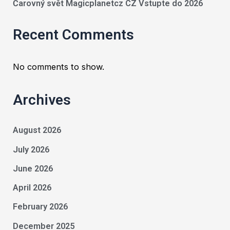
Čarovný svět Magicplanetcz CZ Vstupte do 2026
Recent Comments
No comments to show.
Archives
August 2026
July 2026
June 2026
April 2026
February 2026
December 2025