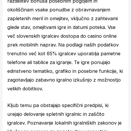
razdelitev bonusa posebnim pogojem in
okoliščinam vsake ponudbe z obravnavanjem
zapletenih meril in omejitev, vključno z zahtevami
glede stav, omejitvami igre in datumi poteka. Vse
več slovenskih igralcev dostopa do casino online
prek mobilnih naprav. Na podlagi naših podatkov
trenutno več kot 65% igralcev uporablja pametne
telefone ali tablice za igranje. Te igre ponujajo
edinstveno tematiko, grafiko in posebne funkcije, ki
zagotavljajo zabavno igralno izkušnjo z možnostjo
velikih dobitkov.
Kljub temu pa obstajajo specifični predpisi, ki
urejajo delovanje spletnih igralnic in zaščito
igralcev. Poznavanje lokalnih igralniških zakonov je