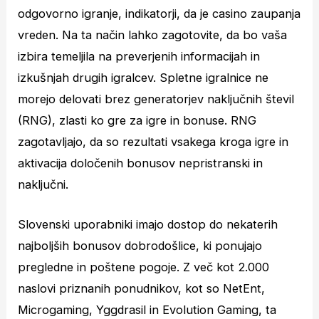
odgovorno igranje, indikatorji, da je casino zaupanja
vreden. Na ta način lahko zagotovite, da bo vaša
izbira temeljila na preverjenih informacijah in
izkušnjah drugih igralcev. Spletne igralnice ne
morejo delovati brez generatorjev naključnih števil
(RNG), zlasti ko gre za igre in bonuse. RNG
zagotavljajo, da so rezultati vsakega kroga igre in
aktivacija določenih bonusov nepristranski in
naključni.
Slovenski uporabniki imajo dostop do nekaterih
najboljših bonusov dobrodošlice, ki ponujajo
pregledne in poštene pogoje. Z več kot 2.000
naslovi priznanih ponudnikov, kot so NetEnt,
Microgaming, Yggdrasil in Evolution Gaming, ta