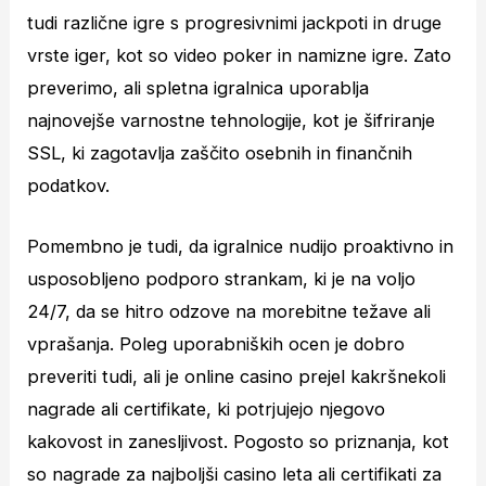
tudi različne igre s progresivnimi jackpoti in druge
vrste iger, kot so video poker in namizne igre. Zato
preverimo, ali spletna igralnica uporablja
najnovejše varnostne tehnologije, kot je šifriranje
SSL, ki zagotavlja zaščito osebnih in finančnih
podatkov.
Pomembno je tudi, da igralnice nudijo proaktivno in
usposobljeno podporo strankam, ki je na voljo
24/7, da se hitro odzove na morebitne težave ali
vprašanja. Poleg uporabniških ocen je dobro
preveriti tudi, ali je online casino prejel kakršnekoli
nagrade ali certifikate, ki potrjujejo njegovo
kakovost in zanesljivost. Pogosto so priznanja, kot
so nagrade za najboljši casino leta ali certifikati za