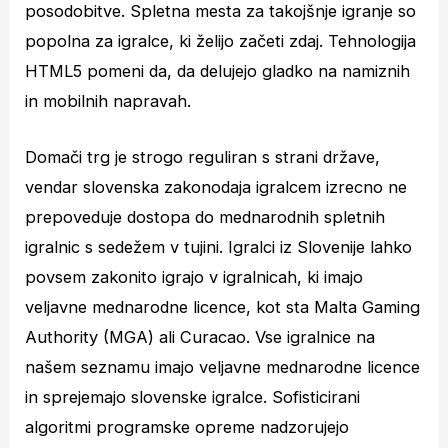
posodobitve. Spletna mesta za takojšnje igranje so
popolna za igralce, ki želijo začeti zdaj. Tehnologija
HTML5 pomeni da, da delujejo gladko na namiznih
in mobilnih napravah.
Domači trg je strogo reguliran s strani države,
vendar slovenska zakonodaja igralcem izrecno ne
prepoveduje dostopa do mednarodnih spletnih
igralnic s sedežem v tujini. Igralci iz Slovenije lahko
povsem zakonito igrajo v igralnicah, ki imajo
veljavne mednarodne licence, kot sta Malta Gaming
Authority (MGA) ali Curacao. Vse igralnice na
našem seznamu imajo veljavne mednarodne licence
in sprejemajo slovenske igralce. Sofisticirani
algoritmi programske opreme nadzorujejo