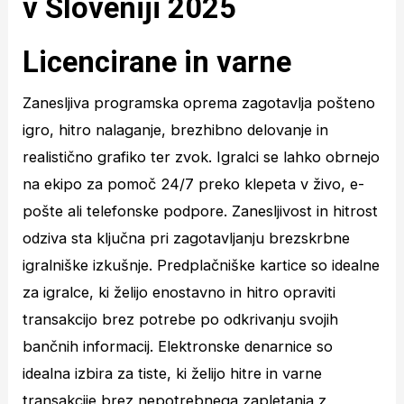
v Sloveniji 2025
Licencirane in varne
Zanesljiva programska oprema zagotavlja pošteno
igro, hitro nalaganje, brezhibno delovanje in
realistično grafiko ter zvok. Igralci se lahko obrnejo
na ekipo za pomoč 24/7 preko klepeta v živo, e-
pošte ali telefonske podpore. Zanesljivost in hitrost
odziva sta ključna pri zagotavljanju brezskrbne
igralniške izkušnje. Predplačniške kartice so idealne
za igralce, ki želijo enostavno in hitro opraviti
transakcijo brez potrebe po odkrivanju svojih
bančnih informacij. Elektronske denarnice so
idealna izbira za tiste, ki želijo hitre in varne
transakcije brez nepotrebnega zapletanja z