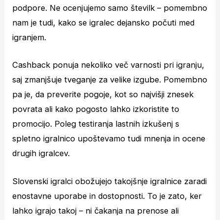
podpore. Ne ocenjujemo samo številk – pomembno
nam je tudi, kako se igralec dejansko počuti med
igranjem.
Cashback ponuja nekoliko več varnosti pri igranju,
saj zmanjšuje tveganje za velike izgube. Pomembno
pa je, da preverite pogoje, kot so najvišji znesek
povrata ali kako pogosto lahko izkoristite to
promocijo. Poleg testiranja lastnih izkušenj s
spletno igralnico upoštevamo tudi mnenja in ocene
drugih igralcev.
Slovenski igralci obožujejo takojšnje igralnice zaradi
enostavne uporabe in dostopnosti. To je zato, ker
lahko igrajo takoj – ni čakanja na prenose ali