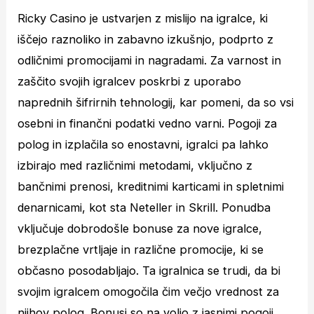
Ricky Casino je ustvarjen z mislijo na igralce, ki
iščejo raznoliko in zabavno izkušnjo, podprto z
odličnimi promocijami in nagradami. Za varnost in
zaščito svojih igralcev poskrbi z uporabo
naprednih šifrirnih tehnologij, kar pomeni, da so vsi
osebni in finančni podatki vedno varni. Pogoji za
polog in izplačila so enostavni, igralci pa lahko
izbirajo med različnimi metodami, vključno z
bančnimi prenosi, kreditnimi karticami in spletnimi
denarnicami, kot sta Neteller in Skrill. Ponudba
vključuje dobrodošle bonuse za nove igralce,
brezplačne vrtljaje in različne promocije, ki se
občasno posodabljajo. Ta igralnica se trudi, da bi
svojim igralcem omogočila čim večjo vrednost za
njihov polog. Bonusi so na voljo z jasnimi pogoji,