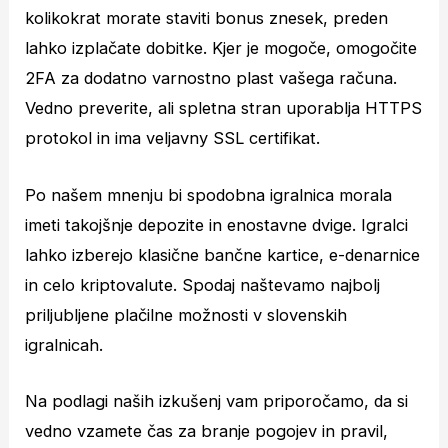
kolikokrat morate staviti bonus znesek, preden
lahko izplačate dobitke. Kjer je mogoče, omogočite
2FA za dodatno varnostno plast vašega računa.
Vedno preverite, ali spletna stran uporablja HTTPS
protokol in ima veljavny SSL certifikat.
Po našem mnenju bi spodobna igralnica morala
imeti takojšnje depozite in enostavne dvige. Igralci
lahko izberejo klasične bančne kartice, e-denarnice
in celo kriptovalute. Spodaj naštevamo najbolj
priljubljene plačilne možnosti v slovenskih
igralnicah.
Na podlagi naših izkušenj vam priporočamo, da si
vedno vzamete čas za branje pogojev in pravil,