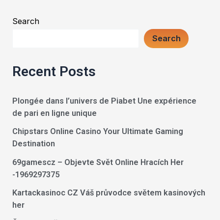
Search
Search
Recent Posts
Plongée dans l’univers de Piabet Une expérience
de pari en ligne unique
Chipstars Online Casino Your Ultimate Gaming
Destination
69gamescz – Objevte Svět Online Hracích Her
-1969297375
Kartackasinoc CZ Váš průvodce světem kasinových
her