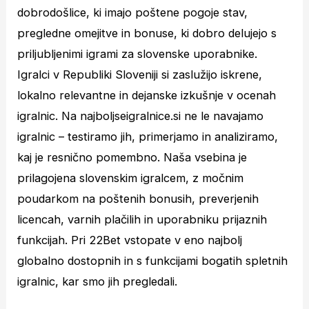
dobrodošlice, ki imajo poštene pogoje stav,
pregledne omejitve in bonuse, ki dobro delujejo s
priljubljenimi igrami za slovenske uporabnike.
Igralci v Republiki Sloveniji si zaslužijo iskrene,
lokalno relevantne in dejanske izkušnje v ocenah
igralnic. Na najboljseigralnice.si ne le navajamo
igralnic – testiramo jih, primerjamo in analiziramo,
kaj je resnično pomembno. Naša vsebina je
prilagojena slovenskim igralcem, z močnim
poudarkom na poštenih bonusih, preverjenih
licencah, varnih plačilih in uporabniku prijaznih
funkcijah. Pri 22Bet vstopate v eno najbolj
globalno dostopnih in s funkcijami bogatih spletnih
igralnic, kar smo jih pregledali.