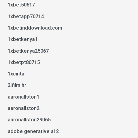
1xbet50617
1xbetapp70714
1xbetinddownload.com
1xbetkenya1
1xbetkenya25067
1xbetpt80715
1xcinta
2ifilm.hr
aaronallston1
aaronallston2
aaronallston29065
adobe generative ai 2