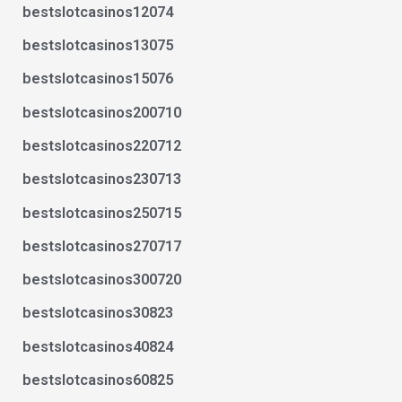
bestslotcasinos12074
bestslotcasinos13075
bestslotcasinos15076
bestslotcasinos200710
bestslotcasinos220712
bestslotcasinos230713
bestslotcasinos250715
bestslotcasinos270717
bestslotcasinos300720
bestslotcasinos30823
bestslotcasinos40824
bestslotcasinos60825