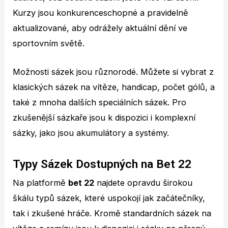
Kurzy jsou konkurenceschopné a pravidelně
aktualizované, aby odrážely aktuální dění ve
sportovním světě.
Možnosti sázek jsou různorodé. Můžete si vybrat z
klasických sázek na vítěze, handicap, počet gólů, a
také z mnoha dalších speciálních sázek. Pro
zkušenější sázkaře jsou k dispozici i komplexní
sázky, jako jsou akumulátory a systémy.
Typy Sázek Dostupných na Bet 22
Na platformě
bet 22
najdete opravdu širokou
škálu typů sázek, které uspokojí jak začátečníky,
tak i zkušené hráče. Kromě standardních sázek na