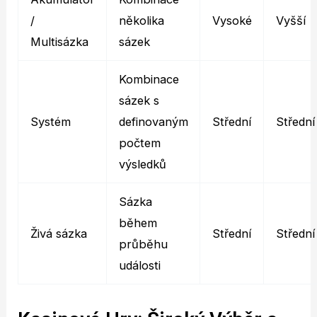
/
několika
Vysoké
Vyšší
Multisázka
sázek
Kombinace
sázek s
Systém
definovaným
Střední
Střední
počtem
výsledků
Sázka
během
Živá sázka
Střední
Střední
průběhu
události