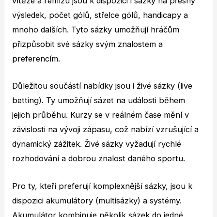
vítěze a remízu jsou k dispozici i sázky na přesný
výsledek, počet gólů, střelce gólů, handicapy a
mnoho dalších. Tyto sázky umožňují hráčům
přizpůsobit své sázky svým znalostem a
preferencím.
Důležitou součástí nabídky jsou i živé sázky (live
betting). Ty umožňují sázet na události během
jejich průběhu. Kurzy se v reálném čase mění v
závislosti na vývoji zápasu, což nabízí vzrušující a
dynamický zážitek. Živé sázky vyžadují rychlé
rozhodování a dobrou znalost daného sportu.
Pro ty, kteří preferují komplexnější sázky, jsou k
dispozici akumulátory (multisázky) a systémy.
Akumulátor kombinuje několik sázek do jedné,