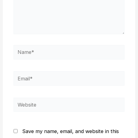
Name*
Email*
Website
Save my name, email, and website in this