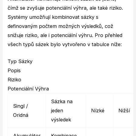
čímž se zvyšuje potenciální výhra, ale také riziko.
Systémy umožňují kombinovat sázky s
definovaným počtem možných výsledků, což
snižuje riziko, ale i potenciální výhru. Pro přehled
všech typů sázek bylo vytvořeno v tabulce níže:
Typ Sázky
Popis
Riziko
Potenciální Výhra
Sázka na
Singl /
jeden
Nízké
Nižší
Oridná
výsledek
Akumulátor
Kombinace