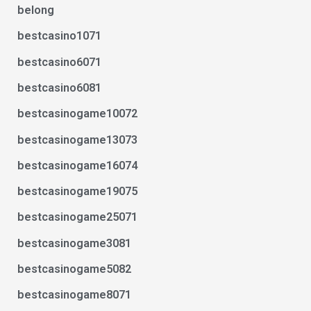
belong
bestcasino1071
bestcasino6071
bestcasino6081
bestcasinogame10072
bestcasinogame13073
bestcasinogame16074
bestcasinogame19075
bestcasinogame25071
bestcasinogame3081
bestcasinogame5082
bestcasinogame8071