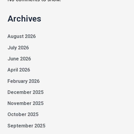
Archives
August 2026
July 2026
June 2026
April 2026
February 2026
December 2025
November 2025
October 2025
September 2025