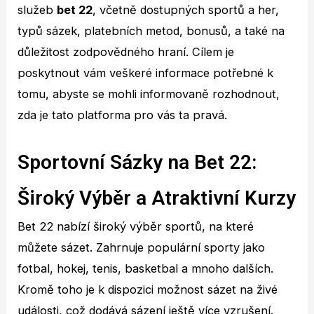
služeb
bet 22
, včetně dostupných sportů a her,
typů sázek, platebních metod, bonusů, a také na
důležitost zodpovědného hraní. Cílem je
poskytnout vám veškeré informace potřebné k
tomu, abyste se mohli informovaně rozhodnout,
zda je tato platforma pro vás ta pravá.
Sportovní Sázky na Bet 22:
Široký Výběr a Atraktivní Kurzy
Bet 22 nabízí široký výběr sportů, na které
můžete sázet. Zahrnuje populární sporty jako
fotbal, hokej, tenis, basketbal a mnoho dalších.
Kromě toho je k dispozici možnost sázet na živé
události, což dodává sázení ještě více vzrušení.