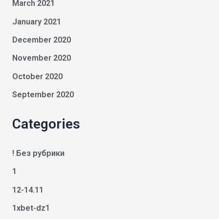
March 2021
January 2021
December 2020
November 2020
October 2020
September 2020
Categories
! Без рубрики
1
12-14.11
1xbet-dz1