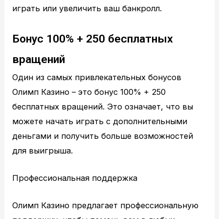
играть или увеличить ваш банкролл.
Бонус 100% + 250 бесплатных
вращений
Один из самых привлекательных бонусов
Олимп Казино – это бонус 100% + 250
бесплатных вращений. Это означает, что вы
можете начать играть с дополнительными
деньгами и получить больше возможностей
для выигрыша.
Профессиональная поддержка
Олимп Казино предлагает профессиональную