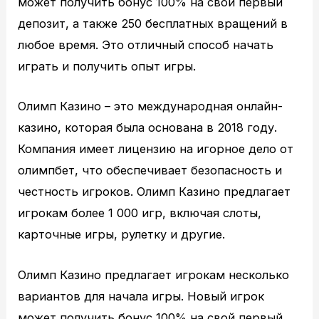
может получить бонус 100% на свой первый
депозит, а также 250 бесплатных вращений в
любое время. Это отличный способ начать
играть и получить опыт игры.
Олимп Казино – это международная онлайн-
казино, которая была основана в 2018 году.
Компания имеет лицензию на игорное дело от
олимпбет, что обеспечивает безопасность и
честность игроков. Олимп Казино предлагает
игрокам более 1 000 игр, включая слоты,
карточные игры, рулетку и другие.
Олимп Казино предлагает игрокам несколько
вариантов для начала игры. Новый игрок
может получить бонус 100% на свой первый