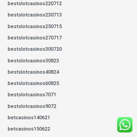
bestslotcasinos220712
bestslotcasinos230713
bestslotcasinos250715
bestslotcasinos270717
bestslotcasinos300720
bestslotcasinos30823
bestslotcasinos40824
bestslotcasinos60825
bestslotcasinos7071
bestslotcasinos9072
betcasinos140621
betcasinos150622