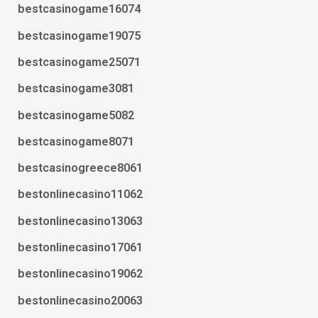
bestcasinogame16074
bestcasinogame19075
bestcasinogame25071
bestcasinogame3081
bestcasinogame5082
bestcasinogame8071
bestcasinogreece8061
bestonlinecasino11062
bestonlinecasino13063
bestonlinecasino17061
bestonlinecasino19062
bestonlinecasino20063