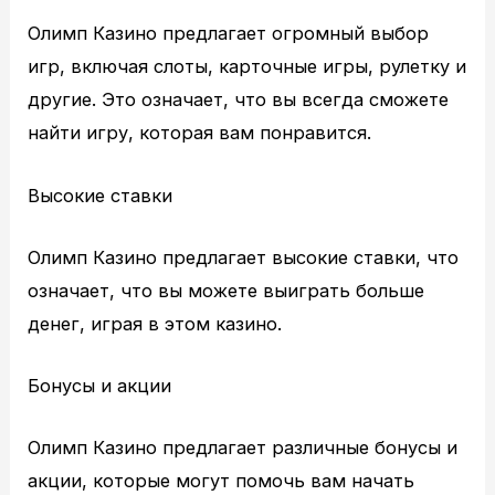
Олимп Казино предлагает огромный выбор
игр, включая слоты, карточные игры, рулетку и
другие. Это означает, что вы всегда сможете
найти игру, которая вам понравится.
Высокие ставки
Олимп Казино предлагает высокие ставки, что
означает, что вы можете выиграть больше
денег, играя в этом казино.
Бонусы и акции
Олимп Казино предлагает различные бонусы и
акции, которые могут помочь вам начать