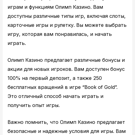
играм и функциям Олимп Казино. Вам
доступны различные типы игр, включая слоты,
карточные игры и рулетку. Вы можете выбрать
игру, которая вам понравилась, и начать
играть.
Олимп Казино предлагает различные бонусы и
акции для новых игроков. Вам доступен бонус
100% на первый депозит, а также 250
бесплатных вращений в игре “Book of Gold”.
Это отличный способ начать играть и
получить опыт игры.
Важно помнить, что Олимп Казино предлагает
безопасные и надежные условия для игры. Вам