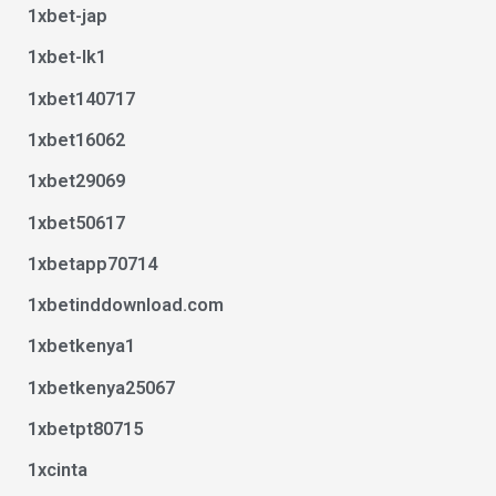
1xbet-jap
1xbet-lk1
1xbet140717
1xbet16062
1xbet29069
1xbet50617
1xbetapp70714
1xbetinddownload.com
1xbetkenya1
1xbetkenya25067
1xbetpt80715
1xcinta