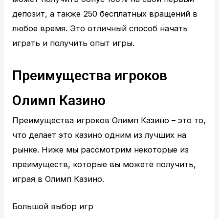
депозит, а также 250 бесплатных вращений в
любое время. Это отличный способ начать
играть и получить опыт игры.
Преимущества игроков
Олимп Казино
Преимущества игроков Олимп Казино – это то,
что делает это казино одним из лучших на
рынке. Ниже мы рассмотрим некоторые из
преимуществ, которые вы можете получить,
играя в Олимп Казино.
Большой выбор игр