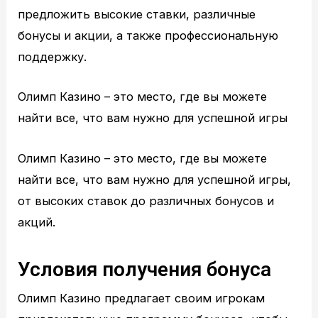
предложить высокие ставки, различные
бонусы и акции, а также профессиональную
поддержку.
Олимп Казино – это место, где вы можете
найти все, что вам нужно для успешной игры
Олимп Казино – это место, где вы можете
найти все, что вам нужно для успешной игры,
от высоких ставок до различных бонусов и
акций.
Условия получения бонуса
Олимп Казино предлагает своим игрокам