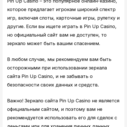
Pin Up Casino – это популярное онлайн-казино,
которое предлагает игрокам широкий спектр
игр, включая слоты, карточные игры, рулетку и
другие. Если вы ищете играть в Pin Up Casino,
но официальный сайт вам не доступен, то
зеркало может быть вашим спасением.
В любом случае, мы рекомендуем вам быть
осторожными при использовании зеркала
сайта Pin Up Casino, и не забывать о
безопасности своих данных и средств.
Важно! Зеркало сайта Pin Up Casino не является
официальным сайтом, и поэтому вам не
рекомендуется использовать его для сделок с
деньгами или для хранения личных данных.