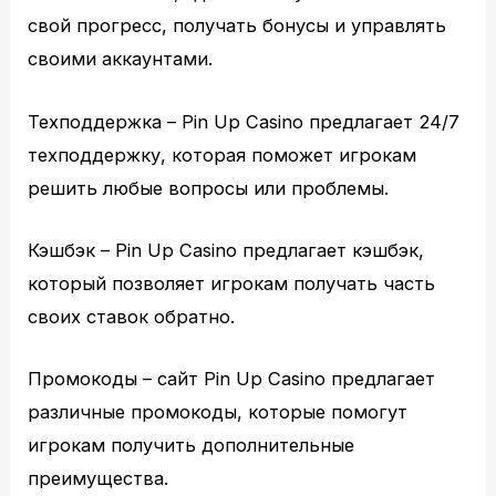
свой прогресс, получать бонусы и управлять
своими аккаунтами.
Техподдержка – Pin Up Casino предлагает 24/7
техподдержку, которая поможет игрокам
решить любые вопросы или проблемы.
Кэшбэк – Pin Up Casino предлагает кэшбэк,
который позволяет игрокам получать часть
своих ставок обратно.
Промокоды – сайт Pin Up Casino предлагает
различные промокоды, которые помогут
игрокам получить дополнительные
преимущества.