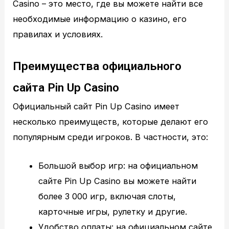
Casino – это место, где вы можете найти все
необходимые информацию о казино, его
правилах и условиях.
Преимущества официального
сайта Pin Up Casino
Официальный сайт Pin Up Casino имеет
несколько преимуществ, которые делают его
популярным среди игроков. В частности, это:
Большой выбор игр: на официальном
сайте Pin Up Casino вы можете найти
более 3 000 игр, включая слоты,
карточные игры, рулетку и другие.
Удобство оплаты: на официальном сайте