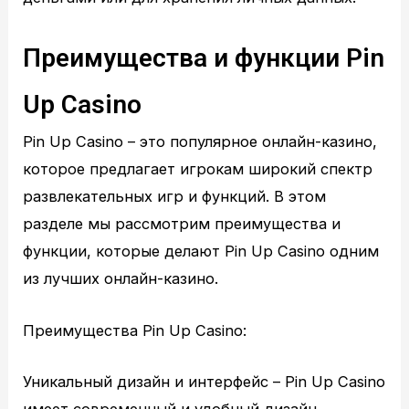
Преимущества и функции Pin
Up Casino
Pin Up Casino – это популярное онлайн-казино,
которое предлагает игрокам широкий спектр
развлекательных игр и функций. В этом
разделе мы рассмотрим преимущества и
функции, которые делают Pin Up Casino одним
из лучших онлайн-казино.
Преимущества Pin Up Casino:
Уникальный дизайн и интерфейс – Pin Up Casino
имеет современный и удобный дизайн,