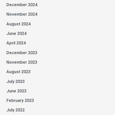
December 2024
November 2024
August 2024
June 2024
April 2024
December 2023
November 2023
August 2023
July 2023
June 2023
February 2023
July 2022