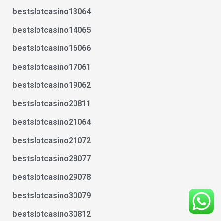
bestslotcasino13064
bestslotcasino14065
bestslotcasino16066
bestslotcasino17061
bestslotcasino19062
bestslotcasino20811
bestslotcasino21064
bestslotcasino21072
bestslotcasino28077
bestslotcasino29078
bestslotcasino30079
bestslotcasino30812