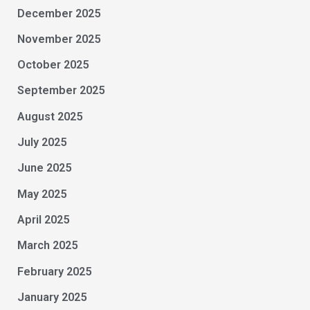
December 2025
November 2025
October 2025
September 2025
August 2025
July 2025
June 2025
May 2025
April 2025
March 2025
February 2025
January 2025