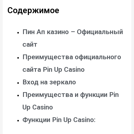
Содержимое
Пин Ап казино – Официальный
сайт
Преимущества официального
сайта Pin Up Casino
Вход на зеркало
Преимущества и функции Pin
Up Casino
Функции Pin Up Casino: