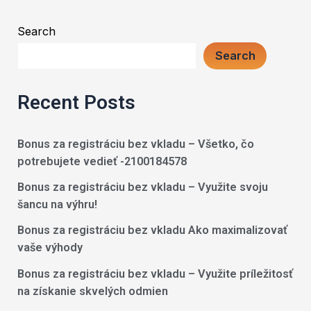
Search
Search
Recent Posts
Bonus za registráciu bez vkladu – Všetko, čo
potrebujete vedieť -2100184578
Bonus za registráciu bez vkladu – Využite svoju
šancu na výhru!
Bonus za registráciu bez vkladu Ako maximalizovať
vaše výhody
Bonus za registráciu bez vkladu – Využite príležitosť
na získanie skvelých odmien