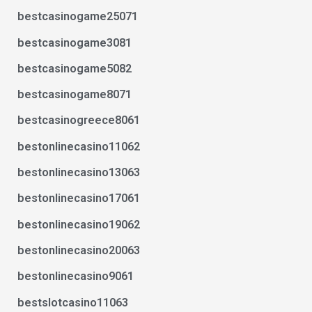
bestcasinogame25071
bestcasinogame3081
bestcasinogame5082
bestcasinogame8071
bestcasinogreece8061
bestonlinecasino11062
bestonlinecasino13063
bestonlinecasino17061
bestonlinecasino19062
bestonlinecasino20063
bestonlinecasino9061
bestslotcasino11063